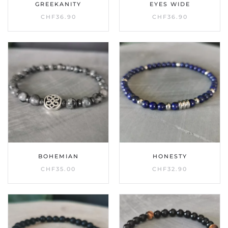
GREEKANITY
EYES WIDE
CHF
36.90
CHF
36.90
BOHEMIAN
HONESTY
CHF
35.00
CHF
32.90