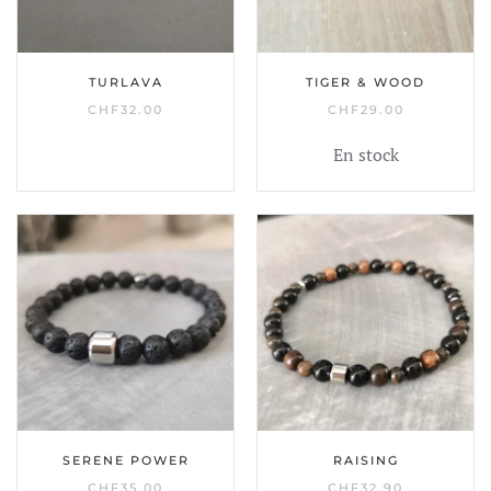
TURLAVA
TIGER & WOOD
CHF
32.00
CHF
29.00
En stock
SERENE POWER
RAISING
CHF
35.00
CHF
32.90